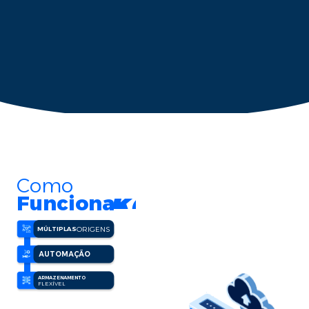
C
o
m
o
keyboard_
F
u
n
c
i
o
n
a
MÚLTIPLAS
ORIGENS
AUTOMAÇÃO
ARMAZENAMENTO
FLEXÍVEL