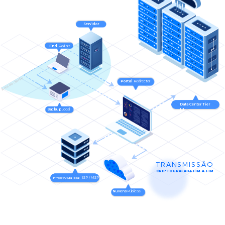
Servidor
End
Point
Área do cliente
Portal
Redirector
Data Center Tier
Backup
Local
III
TRANSMISSÃO
CRIPTOGRAFADA FIM-A-FIM​
ISP / MSP
Infraestrutura local
Nuvens
Públicas