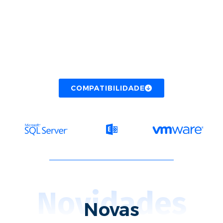
COMPATIBILIDADE
Novidades
Novas